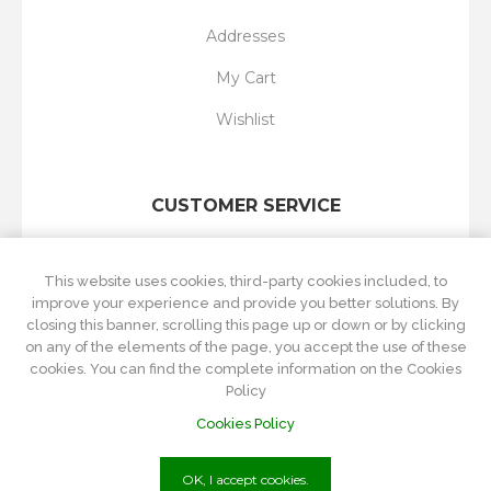
Addresses
My Cart
Wishlist
CUSTOMER SERVICE
Search
This website uses cookies, third-party cookies included, to
New products
improve your experience and provide you better solutions. By
closing this banner, scrolling this page up or down or by clicking
Recently viewed
on any of the elements of the page, you accept the use of these
cookies. You can find the complete information on the Cookies
Compare products list
Policy
Cookies Policy
OK, I accept cookies.