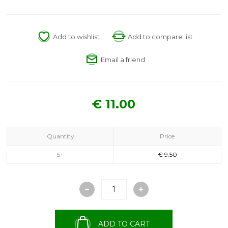
Add to wishlist
Add to compare list
Email a friend
€ 11.00
Quantity
Price
5+
€ 9.50
ADD TO CART