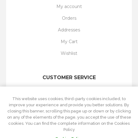
My account
Orders
Addresses
My Cart
Wishlist
CUSTOMER SERVICE
Search
This website uses cookies, third-party cookies included, to
New products
improve your experience and provide you better solutions. By
closing this banner, scrolling this page up or down or by clicking
Recently viewed
on any of the elements of the page, you accept the use of these
cookies. You can find the complete information on the Cookies
Compare products list
Policy