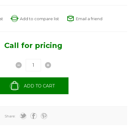
st
Add to compare list
Email a friend
Call for pricing
ADD TO CART
Share: