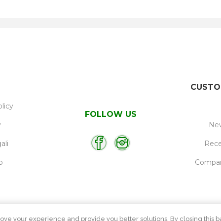
CUSTO
licy
FOLLOW US
y
New
ali
Rece
p
Compare
ove your experience and provide you better solutions. By closing this ba