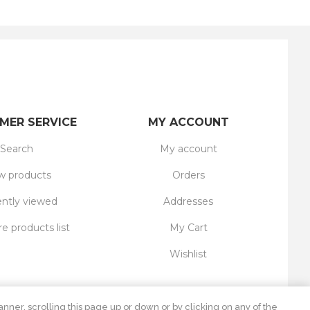
MER SERVICE
MY ACCOUNT
Search
My account
 products
Orders
ntly viewed
Addresses
 products list
My Cart
Wishlist
nner, scrolling this page up or down or by clicking on any of the