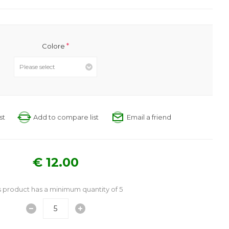
*
Colore
st
Add to compare list
Email a friend
€ 12.00
s product has a minimum quantity of 5