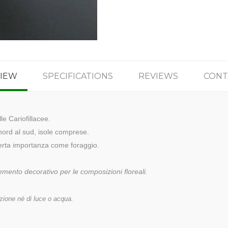
IEW
SPECIFICATIONS
REVIEWS
CONT
le Cariofillacee.
 nord al sud, isole comprese.
erta importanza come foraggio.
emento decorativo per le composizioni floreali.
zione né di luce o acqua.