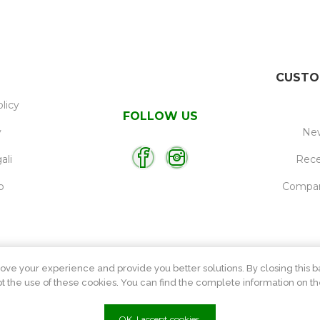
CUSTO
licy
FOLLOW US
y
New
ali
Rece
p
Compare
ove your experience and provide you better solutions. By closing this ba
 the use of these cookies. You can find the complete information on th
OK, I accept cookies.
P.Iva
01215570084