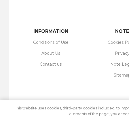
INFORMATION
NOTE
Conditions of Use
Cookies Po
About Us
Privac
Contact us
Note Leg
Sitema
This website uses cookies, third-party cookies included, to impr
elements of the page, you accept