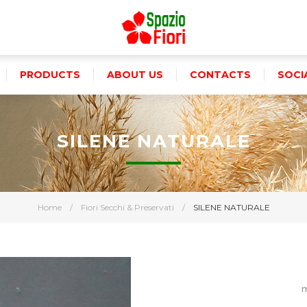
PRODUCTS
ABOUT US
CONTACTS
SOCI
SILENE NATURALE
Home
/
Fiori Secchi & Preservati
/
SILENE NATURALE
m