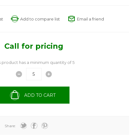
st
Add to compare list
Email a friend
Call for pricing
s product has a minimum quantity of 5
ADD TO CART
Share: