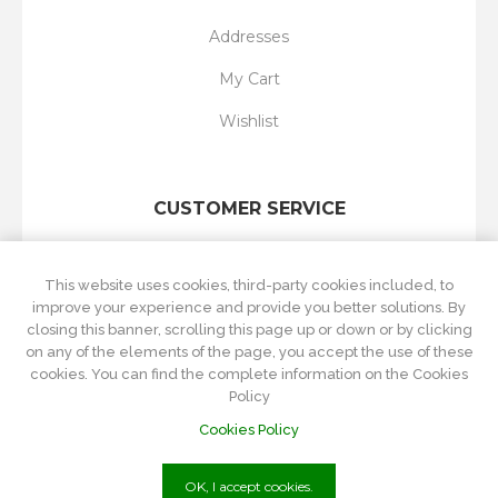
Addresses
My Cart
Wishlist
CUSTOMER SERVICE
Search
This website uses cookies, third-party cookies included, to
New products
improve your experience and provide you better solutions. By
closing this banner, scrolling this page up or down or by clicking
Recently viewed
on any of the elements of the page, you accept the use of these
cookies. You can find the complete information on the Cookies
Compare products list
Policy
Cookies Policy
OK, I accept cookies.