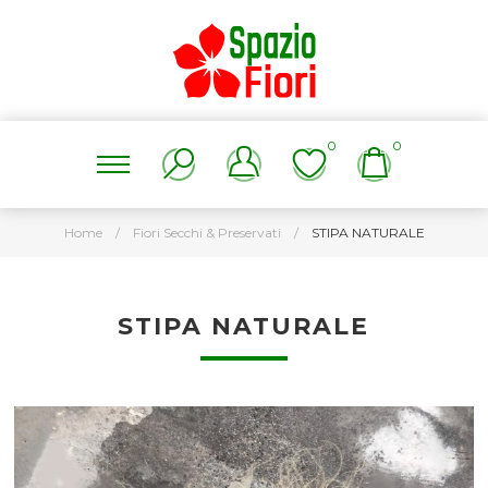
0
0
Home
/
Fiori Secchi & Preservati
/
STIPA NATURALE
STIPA NATURALE