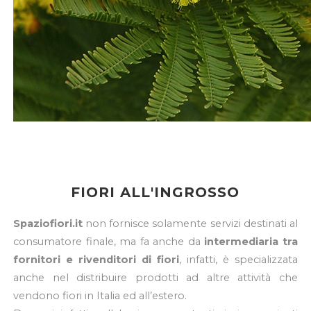
FIORI ALL'INGROSSO
Spaziofiori.it
non fornisce solamente servizi destinati al
consumatore finale, ma fa anche da
intermediaria tra
fornitori e rivenditori di fiori
, infatti, è specializzata
anche nel distribuire prodotti ad altre attività che
vendono fiori in Italia ed all’estero.