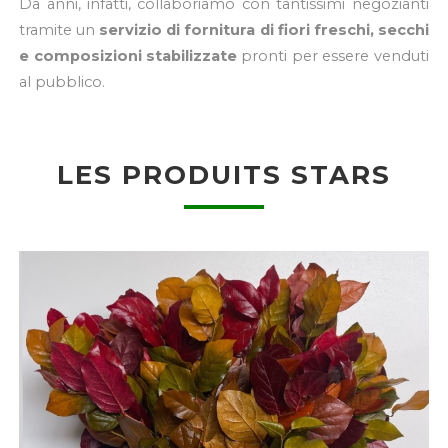
Da anni, infatti, collaboriamo con tantissimi negozianti
tramite un
servizio di fornitura di fiori freschi, secchi
e composizioni stabilizzate
pronti per essere venduti
al pubblico.
LES PRODUITS STARS