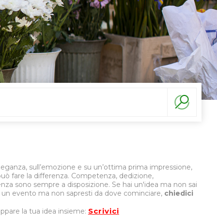
eleganza, sull’emozione e su un’ottima prima impressione,
i può fare la differenza. Competenza, dedizione,
enza sono sempre a disposizione. Se hai un'idea ma non sai
i un evento ma non sapresti da dove cominciare,
chiedici
Scrivici
ppare la tua idea insieme: