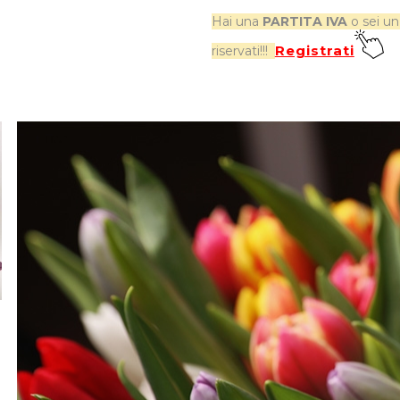
Hai una
PARTITA IVA
o sei u
Registrati
riservati!!!