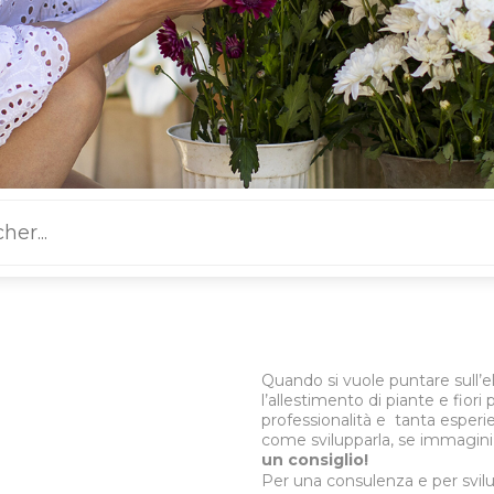
Quando si vuole puntare sull’
l’allestimento di piante e fior
professionalità e tanta esperi
come svilupparla, se immagin
un consiglio!
Per una consulenza e per svilu