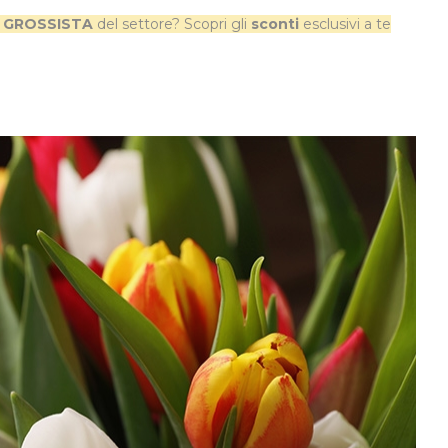
n
GROSSISTA
del settore? Scopri gli
sconti
esclusivi a te