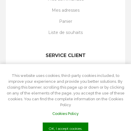
Mes adresses
Panier
Liste de souhaits
SERVICE CLIENT
Rechercher
This website uses cookies, third-party cookies included, to
Nouveautés
improve your experience and provide you better solutions. By
closing this banner, scrolling this page up or down or by clicking
Récemment vus
on any of the elements of the page, you accept the use of these
cookies. You can find the complete information on the Cookies
Comparer les produits
Policy
Cookies Policy
OK, I accept cookies.