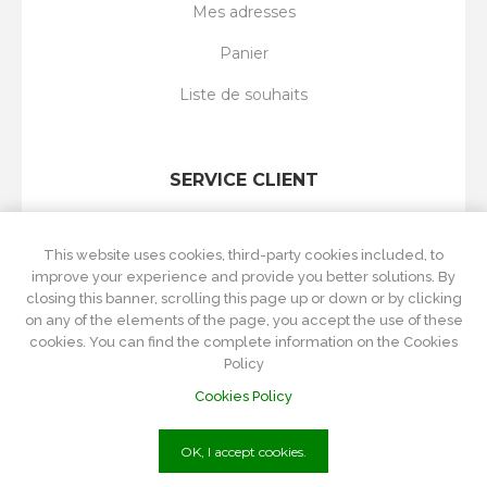
Mes adresses
Panier
Liste de souhaits
SERVICE CLIENT
Rechercher
This website uses cookies, third-party cookies included, to
Nouveautés
improve your experience and provide you better solutions. By
closing this banner, scrolling this page up or down or by clicking
Récemment vus
on any of the elements of the page, you accept the use of these
cookies. You can find the complete information on the Cookies
Comparer les produits
Policy
Cookies Policy
OK, I accept cookies.
P.Iva
01215570084