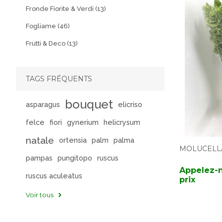
Fronde Fiorite & Verdi (13)
Fogliame (46)
Frutti & Deco (13)
TAGS FRÉQUENTS
bouquet
asparagus
elicriso
felce
fiori
gynerium
helicrysum
natale
ortensia
palm
palma
MOLUCELL
pampas
pungitopo
ruscus
Appelez-n
ruscus aculeatus
prix
Voir tous