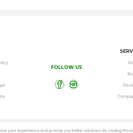
SERV
licy
Re
FOLLOW US
y
No
ali
Réc
ite
Compare
ove your experience and provide you better solutions. By closing this ba