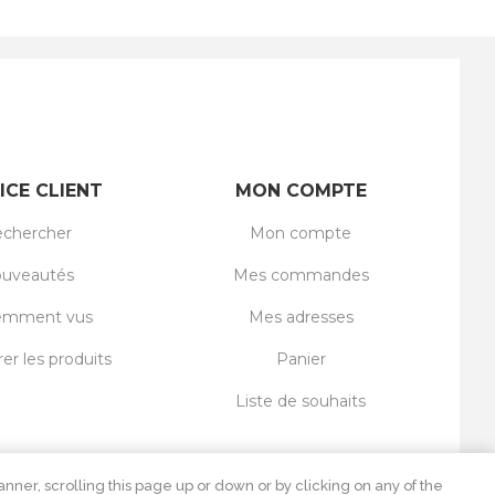
ICE CLIENT
MON COMPTE
chercher
Mon compte
uveautés
Mes commandes
emment vus
Mes adresses
r les produits
Panier
Liste de souhaits
nner, scrolling this page up or down or by clicking on any of the