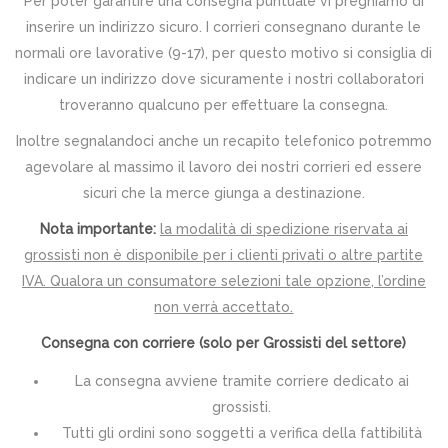
Per poter garantire una consegna puntuale vi preghiamo di
inserire un indirizzo sicuro. I corrieri consegnano durante le
normali ore lavorative (9-17), per questo motivo si consiglia di
indicare un indirizzo dove sicuramente i nostri collaboratori
troveranno qualcuno per effettuare la consegna.
Inoltre segnalandoci anche un recapito telefonico potremmo
agevolare al massimo il lavoro dei nostri corrieri ed essere
sicuri che la merce giunga a destinazione.
Nota importante:
la modalità di spedizione riservata ai
grossisti non è disponibile per i clienti privati o altre partite
IVA. Qualora un consumatore selezioni tale opzione, l’ordine
non verrà accettato.
Consegna con corriere (solo per Grossisti del settore)
La consegna avviene tramite corriere dedicato ai
grossisti.
Tutti gli ordini sono soggetti a verifica della fattibilità