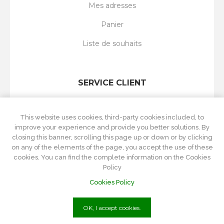
Mes adresses
Panier
Liste de souhaits
SERVICE CLIENT
Rechercher
This website uses cookies, third-party cookies included, to
Nouveautés
improve your experience and provide you better solutions. By
closing this banner, scrolling this page up or down or by clicking
Récemment vus
on any of the elements of the page, you accept the use of these
cookies. You can find the complete information on the Cookies
Comparer les produits
Policy
Cookies Policy
OK, I accept cookies.
P.Iva
01215570084