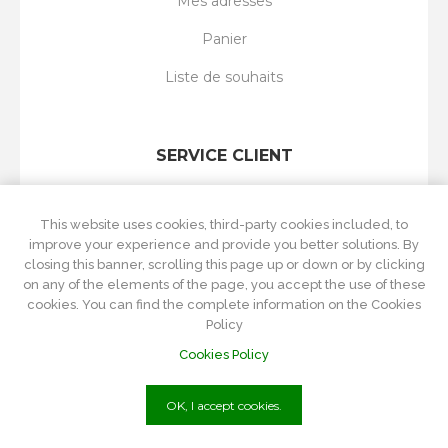
Mes adresses
Panier
Liste de souhaits
SERVICE CLIENT
Rechercher
This website uses cookies, third-party cookies included, to
Nouveautés
improve your experience and provide you better solutions. By
closing this banner, scrolling this page up or down or by clicking
Récemment vus
on any of the elements of the page, you accept the use of these
cookies. You can find the complete information on the Cookies
Comparer les produits
Policy
Cookies Policy
OK, I accept cookies.
P.Iva
01215570084