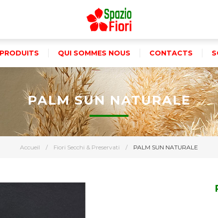
PRODUITS
QUI SOMMES NOUS
CONTACTS
S
PALM SUN NATURALE
Accueil
/
Fiori Secchi & Preservati
/
PALM SUN NATURALE