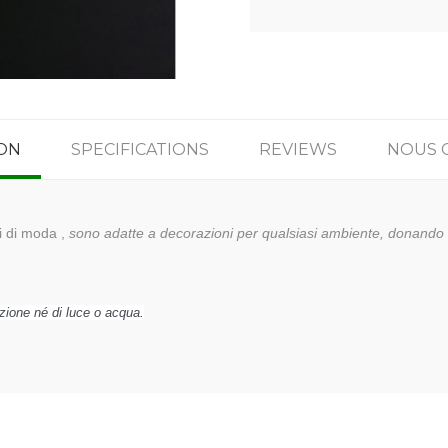
ON
SPECIFICATIONS
REVIEWS
NOUS 
i di moda ,
sono adatte a decorazioni per qualsiasi ambiente, donando
zione né di luce o acqua.