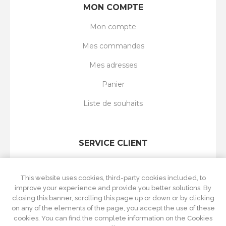
MON COMPTE
Mon compte
Mes commandes
Mes adresses
Panier
Liste de souhaits
SERVICE CLIENT
Rechercher
This website uses cookies, third-party cookies included, to
Nouveautés
improve your experience and provide you better solutions. By
closing this banner, scrolling this page up or down or by clicking
Récemment vus
on any of the elements of the page, you accept the use of these
cookies. You can find the complete information on the Cookies
Comparer les produits