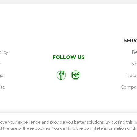
SERV
licy
Re
FOLLOW US
y
No
ali
Réc
ite
Compare
ove your experience and provide you better solutions. By closing this ba
 the use of these cookies. You can find the complete information on th