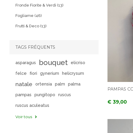
Fronde Fiorite & Verdi (13)
Fogliame (46)
Frutti & Deco (13)
TAGS FRÉQUENTS
bouquet
asparagus
elicriso
felce
fiori
gynerium
helicrysum
natale
ortensia
palm
palma
PAMPAS CO
pampas
pungitopo
ruscus
€ 39,00
ruscus aculeatus
Voir tous