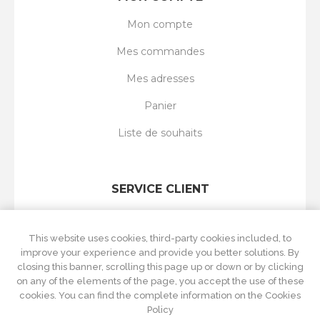
Mon compte
Mes commandes
Mes adresses
Panier
Liste de souhaits
SERVICE CLIENT
Rechercher
This website uses cookies, third-party cookies included, to
Nouveautés
improve your experience and provide you better solutions. By
closing this banner, scrolling this page up or down or by clicking
Récemment vus
on any of the elements of the page, you accept the use of these
cookies. You can find the complete information on the Cookies
Comparer les produits
Policy