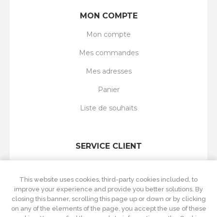
MON COMPTE
Mon compte
Mes commandes
Mes adresses
Panier
Liste de souhaits
SERVICE CLIENT
Rechercher
This website uses cookies, third-party cookies included, to
Nouveautés
improve your experience and provide you better solutions. By
closing this banner, scrolling this page up or down or by clicking
Récemment vus
on any of the elements of the page, you accept the use of these