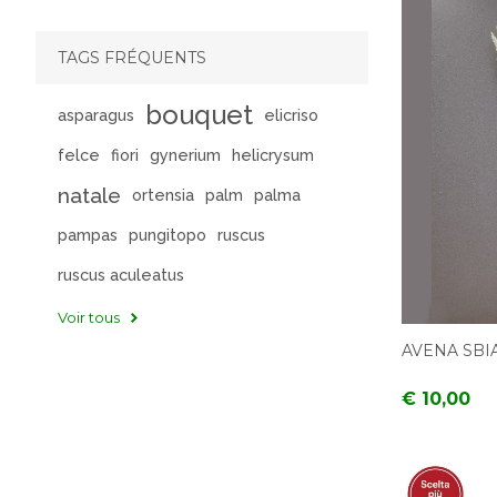
TAGS FRÉQUENTS
bouquet
asparagus
elicriso
felce
fiori
gynerium
helicrysum
natale
ortensia
palm
palma
pampas
pungitopo
ruscus
ruscus aculeatus
Voir tous
AVENA SBI
€ 10,00