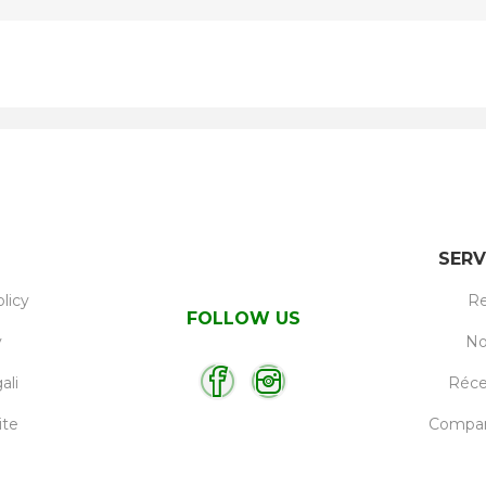
SERV
licy
Re
FOLLOW US
y
No
ali
Réc
ite
Compare