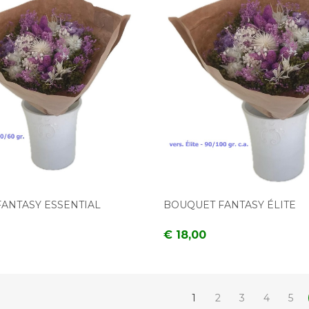
ANTASY ESSENTIAL
BOUQUET FANTASY ÉLITE
€ 18,00
1
2
3
4
5