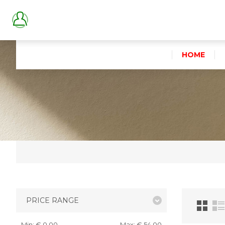
HOME
PRICE RANGE
Min:
€ 0,00
Max:
€ 54,00