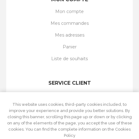
Mon compte
Mes commandes
Mes adresses
Panier
Liste de souhaits
SERVICE CLIENT
Rechercher
This website uses cookies, third-party cookies included, to
Nouveautés
improve your experience and provide you better solutions. By
closing this banner, scrolling this page up or down or by clicking
Récemment vus
on any of the elements of the page, you accept the use of these
cookies. You can find the complete information on the Cookies
Comparer les produits
Policy