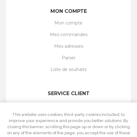
MON COMPTE
Mon compte
Mes commandes
Mes adresses
Panier
Liste de souhaits
SERVICE CLIENT
Rechercher
This website uses cookies, third-party cookies included, to
Nouveautés
improve your experience and provide you better solutions. By
closing this banner, scrolling this page up or down or by clicking
Récemment vus
on any of the elements of the page, you accept the use of these