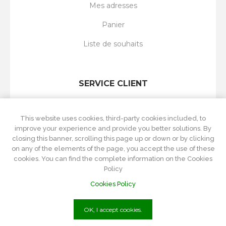
Mes adresses
Panier
Liste de souhaits
SERVICE CLIENT
Rechercher
This website uses cookies, third-party cookies included, to
Nouveautés
improve your experience and provide you better solutions. By
closing this banner, scrolling this page up or down or by clicking
Récemment vus
on any of the elements of the page, you accept the use of these
cookies. You can find the complete information on the Cookies
Comparer les produits
Policy
Cookies Policy
OK, I accept cookies.
P.Iva
01215570084