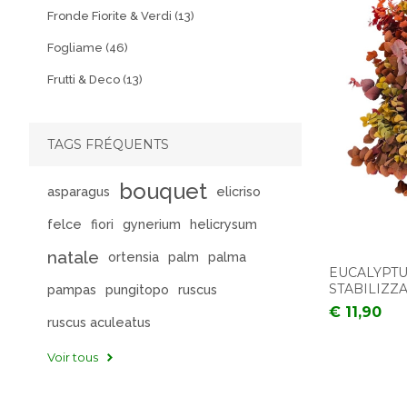
Fronde Fiorite & Verdi (13)
Fogliame (46)
Frutti & Deco (13)
TAGS FRÉQUENTS
bouquet
asparagus
elicriso
felce
fiori
gynerium
helicrysum
natale
ortensia
palm
palma
EUCALYPTU
STABILIZZ
pampas
pungitopo
ruscus
€ 11,90
ruscus aculeatus
Voir tous