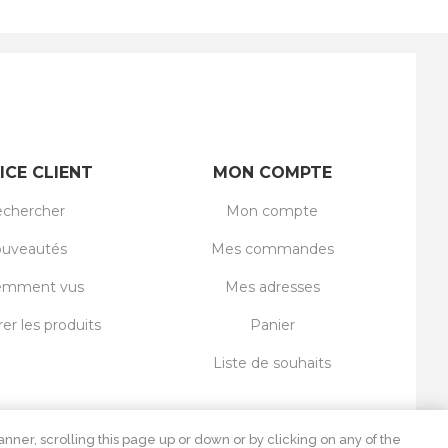
ICE CLIENT
MON COMPTE
chercher
Mon compte
uveautés
Mes commandes
emment vus
Mes adresses
r les produits
Panier
Liste de souhaits
nner, scrolling this page up or down or by clicking on any of the