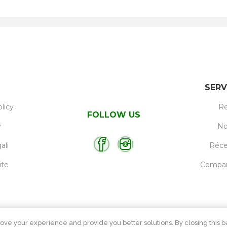
SERV
licy
Re
FOLLOW US
y
No
ali
Réc
ite
Compare
ove your experience and provide you better solutions. By closing this ba