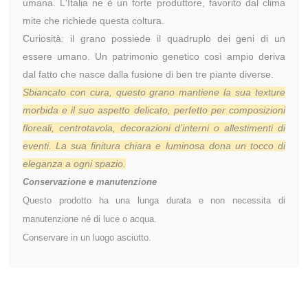
umana. L'Italia ne è un forte produttore, favorito dal clima
mite che richiede questa coltura.
Curiosità: il grano possiede il quadruplo dei geni di un
essere umano. Un patrimonio genetico così ampio deriva
dal fatto che nasce dalla fusione di ben tre piante diverse.
Sbiancato con cura, questo grano mantiene la sua texture
morbida e il suo aspetto delicato, perfetto per composizioni
floreali, centrotavola, decorazioni d’interni o allestimenti di
eventi. La sua finitura chiara e luminosa dona un tocco di
eleganza a ogni spazio.
Conservazione e manutenzione
Questo prodotto ha una lunga durata e non necessita di
manutenzione né di luce o acqua.
Conservare in un luogo asciutto.