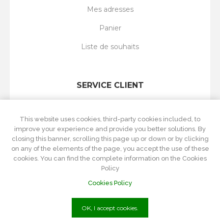
Mes adresses
Panier
Liste de souhaits
SERVICE CLIENT
Rechercher
This website uses cookies, third-party cookies included, to
Nouveautés
improve your experience and provide you better solutions. By
closing this banner, scrolling this page up or down or by clicking
Récemment vus
on any of the elements of the page, you accept the use of these
cookies. You can find the complete information on the Cookies
Comparer les produits
Policy
Cookies Policy
OK, I accept cookies.
P.Iva
01215570084