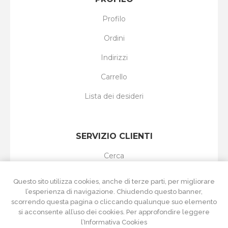
Profilo
Ordini
Indirizzi
Carrello
Lista dei desideri
SERVIZIO CLIENTI
Cerca
I nuovi prodotti
Questo sito utilizza cookies, anche di terze parti, per migliorare
l’esperienza di navigazione. Chiudendo questo banner,
Ultimi prodotti visti
scorrendo questa pagina o cliccando qualunque suo elemento
si acconsente all’uso dei cookies. Per approfondire leggere
Confronta i prodotti
l’Informativa Cookies