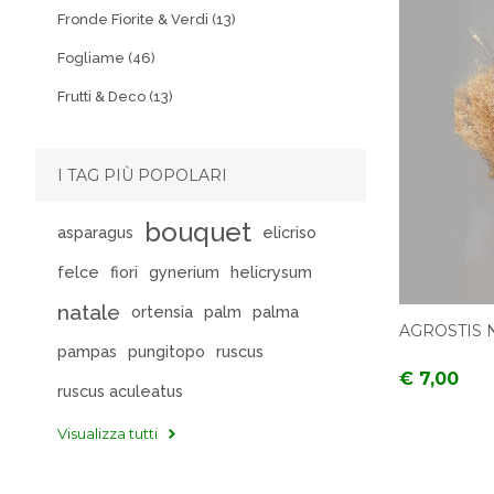
Fronde Fiorite & Verdi (13)
Fogliame (46)
Frutti & Deco (13)
I TAG PIÙ POPOLARI
bouquet
asparagus
elicriso
felce
fiori
gynerium
helicrysum
natale
ortensia
palm
palma
AGROSTIS 
pampas
pungitopo
ruscus
€ 7,00
ruscus aculeatus
Visualizza tutti