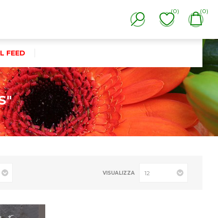
(0)
(0)
L FEED
S"
VISUALIZZA