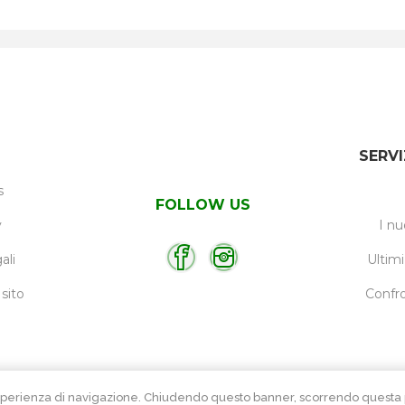
SERVI
s
FOLLOW US
y
I nu
ali
Ultimi
sito
Confro
e l’esperienza di navigazione. Chiudendo questo banner, scorrendo ques