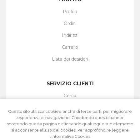
Profilo
Ordini
Indirizzi
Carrello
Lista dei desideri
SERVIZIO CLIENTI
Cerca
I nuovi prodotti
Questo sito utilizza cookies, anche di terze parti, per migliorare
l’esperienza di navigazione. Chiudendo questo banner,
Ultimi prodotti visti
scorrendo questa pagina o cliccando qualunque suo elemento
si acconsente all’uso dei cookies. Per approfondire leggere
Confronta i prodotti
l’Informativa Cookies