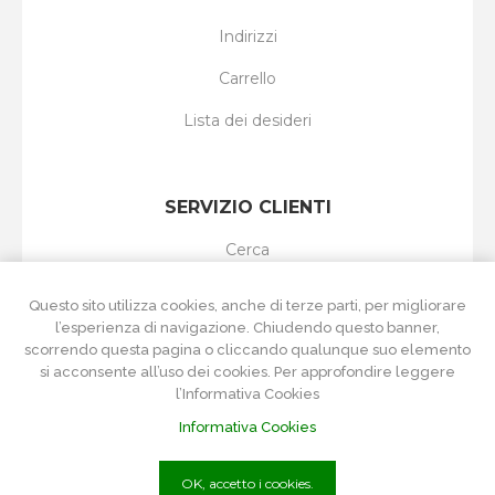
Indirizzi
Carrello
Lista dei desideri
SERVIZIO CLIENTI
Cerca
I nuovi prodotti
Questo sito utilizza cookies, anche di terze parti, per migliorare
l’esperienza di navigazione. Chiudendo questo banner,
Ultimi prodotti visti
scorrendo questa pagina o cliccando qualunque suo elemento
si acconsente all’uso dei cookies. Per approfondire leggere
Confronta i prodotti
l’Informativa Cookies
Informativa Cookies
OK, accetto i cookies.