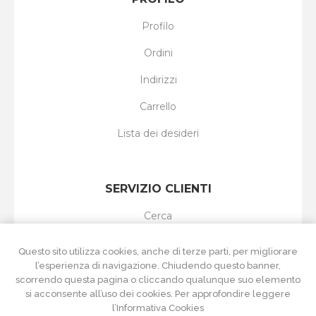
Profilo
Ordini
Indirizzi
Carrello
Lista dei desideri
SERVIZIO CLIENTI
Cerca
I nuovi prodotti
Questo sito utilizza cookies, anche di terze parti, per migliorare
l’esperienza di navigazione. Chiudendo questo banner,
Ultimi prodotti visti
scorrendo questa pagina o cliccando qualunque suo elemento
si acconsente all’uso dei cookies. Per approfondire leggere
Confronta i prodotti
l’Informativa Cookies