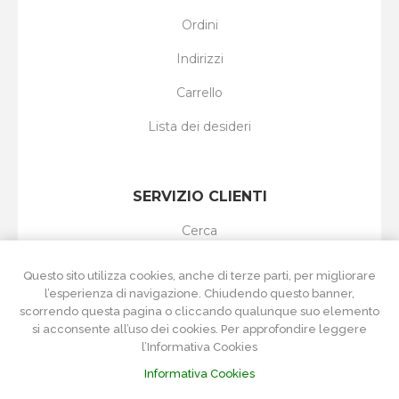
Ordini
Indirizzi
Carrello
Lista dei desideri
SERVIZIO CLIENTI
Cerca
I nuovi prodotti
Questo sito utilizza cookies, anche di terze parti, per migliorare
l’esperienza di navigazione. Chiudendo questo banner,
Ultimi prodotti visti
scorrendo questa pagina o cliccando qualunque suo elemento
si acconsente all’uso dei cookies. Per approfondire leggere
Confronta i prodotti
l’Informativa Cookies
Informativa Cookies