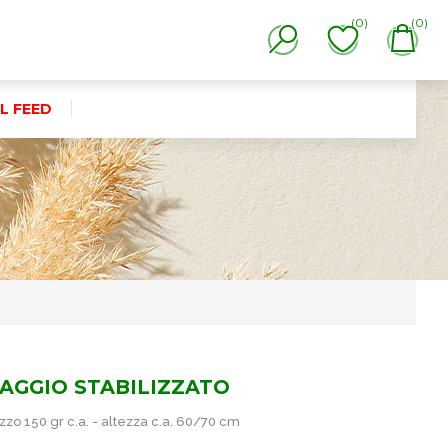
(0)
(0)
L FEED
FAGGIO STABILIZZATO
zo 150 gr c.a. - altezza c.a. 60/70 cm