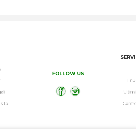
SERVI
s
FOLLOW US
y
I nu
ali
Ultimi
sito
Confro