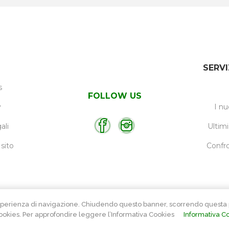
SERVI
s
FOLLOW US
y
I nu
ali
Ultimi
sito
Confro
e l’esperienza di navigazione. Chiudendo questo banner, scorrendo ques
ookies. Per approfondire leggere l’Informativa Cookies
Informativa C