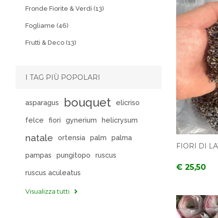
Fronde Fiorite & Verdi (13)
Fogliame (46)
Frutti & Deco (13)
I TAG PIÙ POPOLARI
bouquet
asparagus
elicriso
felce
fiori
gynerium
helicrysum
natale
ortensia
palm
palma
FIORI DI 
pampas
pungitopo
ruscus
€ 25,50
ruscus aculeatus
Visualizza tutti