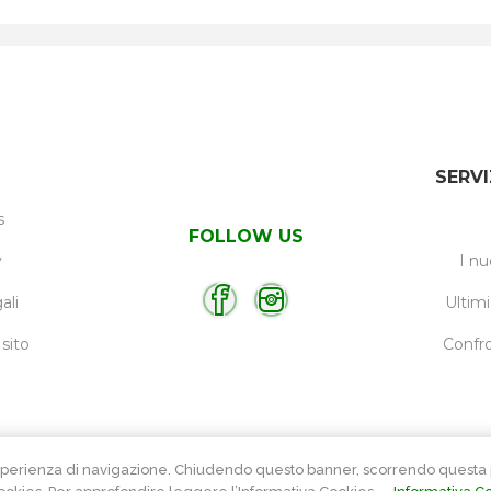
SERVI
s
FOLLOW US
y
I nu
ali
Ultimi
sito
Confro
e l’esperienza di navigazione. Chiudendo questo banner, scorrendo ques