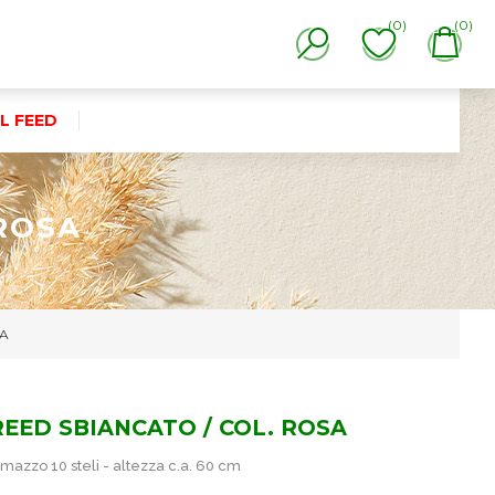
(0)
(0)
L FEED
 ROSA
SA
REED SBIANCATO / COL. ROSA
mazzo 10 steli - altezza c.a. 60 cm