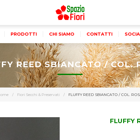
PRODOTTI
CHI SIAMO
CONTATTI
SOCIA
FY REED SBIANCATO / COL.
Home
/
Fiori Secchi & Preservati
/
FLUFFY REED SBIANCATO / COL. RO
FLUFFY 