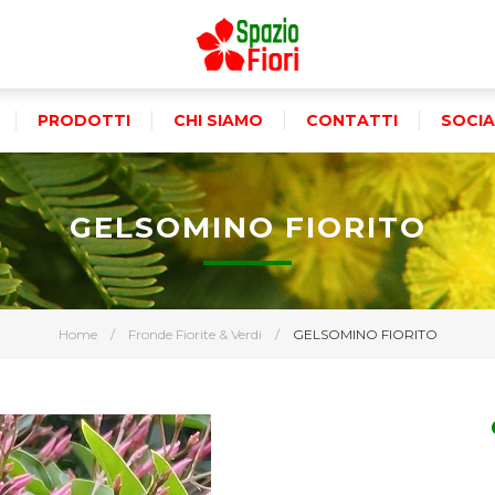
PRODOTTI
CHI SIAMO
CONTATTI
SOCIA
GELSOMINO FIORITO
Home
/
Fronde Fiorite & Verdi
/
GELSOMINO FIORITO