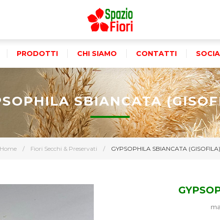
PRODOTTI
CHI SIAMO
CONTATTI
SOCIA
SOPHILA SBIANCATA (GISOF
Home
/
Fiori Secchi & Preservati
/
GYPSOPHILA SBIANCATA (GISOFILA
GYPSOP
ma