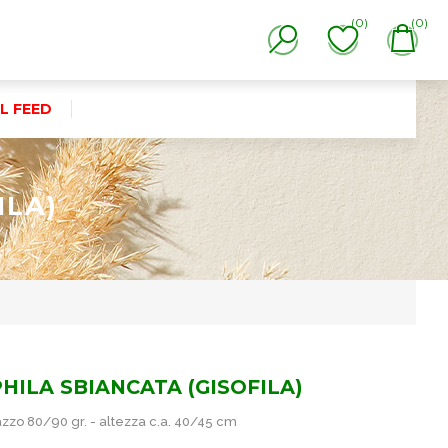
(0)
(0)
L FEED
ILA)
)
HILA SBIANCATA (GISOFILA)
zzo 80/90 gr. - altezza c.a. 40/45 cm