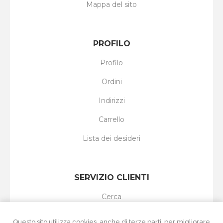
Mappa del sito
PROFILO
Profilo
Ordini
Indirizzi
Carrello
Lista dei desideri
SERVIZIO CLIENTI
Cerca
I nuovi prodotti
Questo sito utilizza cookies, anche di terze parti, per migliorare