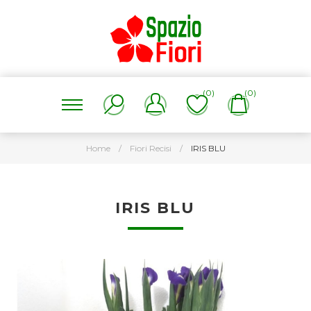
(0)
(0)
Home
/
Fiori Recisi
/
IRIS BLU
IRIS BLU