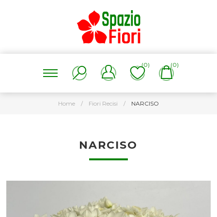
(0)
(0)
Home
/
Fiori Recisi
/
NARCISO
NARCISO