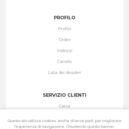
PROFILO
Profilo
Ordini
Indirizzi
Carrello
Lista dei desideri
SERVIZIO CLIENTI
Cerca
I nuovi prodotti
Questo sito utilizza cookies, anche di terze parti, per migliorare
l’esperienza di navigazione. Chiudendo questo banner,
Ultimi prodotti visti