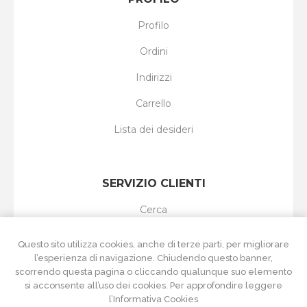
Profilo
Ordini
Indirizzi
Carrello
Lista dei desideri
SERVIZIO CLIENTI
Cerca
I nuovi prodotti
Questo sito utilizza cookies, anche di terze parti, per migliorare
l’esperienza di navigazione. Chiudendo questo banner,
Ultimi prodotti visti
scorrendo questa pagina o cliccando qualunque suo elemento
si acconsente all’uso dei cookies. Per approfondire leggere
Confronta i prodotti
l’Informativa Cookies