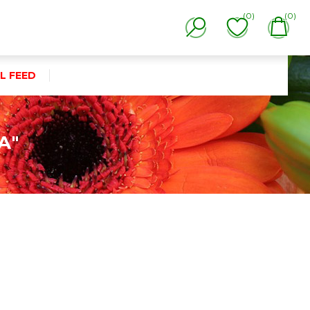
(0)
(0)
L FEED
A"