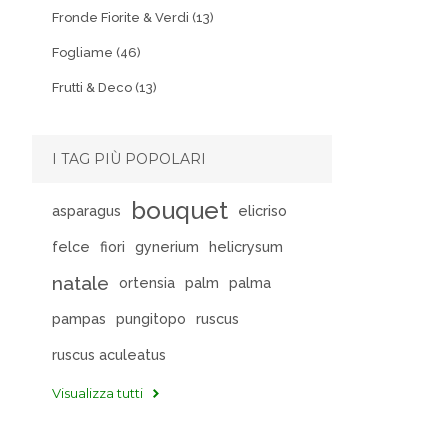
Fronde Fiorite & Verdi (13)
Fogliame (46)
Frutti & Deco (13)
I TAG PIÙ POPOLARI
bouquet
asparagus
elicriso
felce
fiori
gynerium
helicrysum
natale
ortensia
palm
palma
pampas
pungitopo
ruscus
ruscus aculeatus
Visualizza tutti