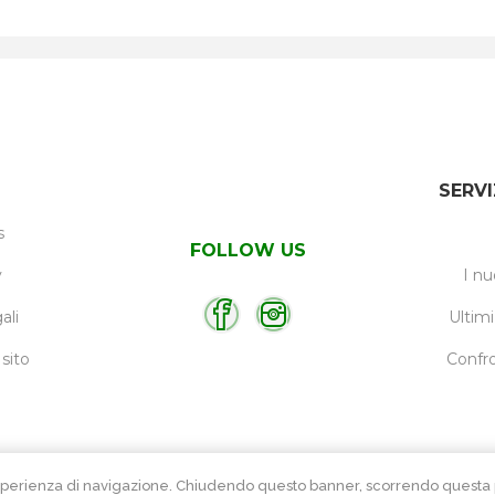
SERVI
s
FOLLOW US
y
I nu
ali
Ultimi
sito
Confro
e l’esperienza di navigazione. Chiudendo questo banner, scorrendo ques