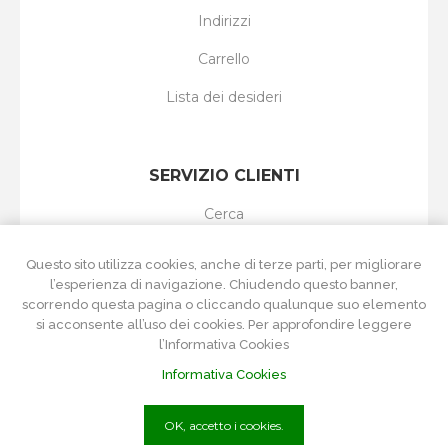
Indirizzi
Carrello
Lista dei desideri
SERVIZIO CLIENTI
Cerca
I nuovi prodotti
Questo sito utilizza cookies, anche di terze parti, per migliorare
l’esperienza di navigazione. Chiudendo questo banner,
Ultimi prodotti visti
scorrendo questa pagina o cliccando qualunque suo elemento
si acconsente all’uso dei cookies. Per approfondire leggere
Confronta i prodotti
l’Informativa Cookies
Informativa Cookies
OK, accetto i cookies.
P.Iva
01215570084