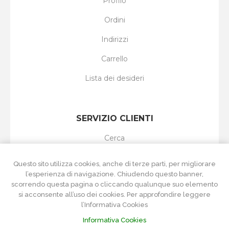
Profilo
Ordini
Indirizzi
Carrello
Lista dei desideri
SERVIZIO CLIENTI
Cerca
I nuovi prodotti
Questo sito utilizza cookies, anche di terze parti, per migliorare
l’esperienza di navigazione. Chiudendo questo banner,
Ultimi prodotti visti
scorrendo questa pagina o cliccando qualunque suo elemento
si acconsente all’uso dei cookies. Per approfondire leggere
Confronta i prodotti
l’Informativa Cookies
Informativa Cookies