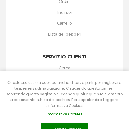
Ordini
Indirizzi
Carrello
Lista dei desideri
SERVIZIO CLIENTI
Cerca
I nuovi prodotti
Questo sito utilizza cookies, anche di terze parti, per migliorare
l’esperienza di navigazione. Chiudendo questo banner,
Ultimi prodotti visti
scorrendo questa pagina o cliccando qualunque suo elemento
si acconsente all’uso dei cookies. Per approfondire leggere
Confronta i prodotti
l’Informativa Cookies
Informativa Cookies
OK, accetto i cookies.