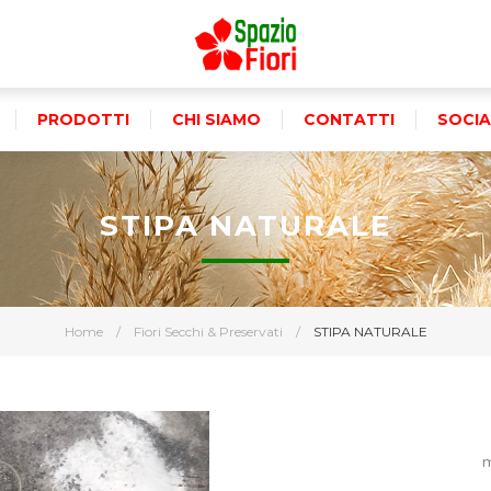
PRODOTTI
CHI SIAMO
CONTATTI
SOCIA
STIPA NATURALE
Home
/
Fiori Secchi & Preservati
/
STIPA NATURALE
m